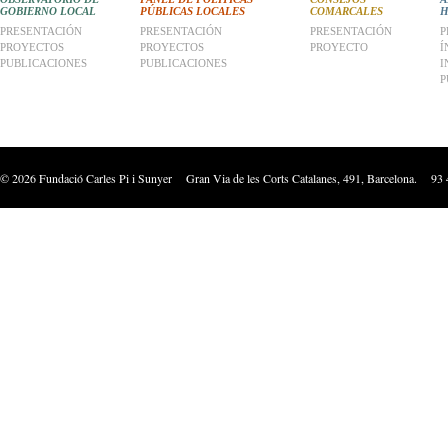
GOBIERNO LOCAL
PÚBLICAS LOCALES
COMARCALES
H
PRESENTACIÓN
PRESENTACIÓN
PRESENTACIÓN
P
PROYECTOS
PROYECTOS
PROYECTO
Í
PUBLICACIONES
PUBLICACIONES
I
P
©
2026
Fundació Carles Pi i Sunyer Gran Via de les Corts Catalanes, 491, Barcelona. 