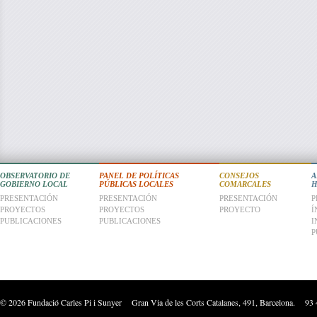
OBSERVATORIO DE
PANEL DE POLÍTICAS
CONSEJOS
A
GOBIERNO LOCAL
PÚBLICAS LOCALES
COMARCALES
H
PRESENTACIÓN
PRESENTACIÓN
PRESENTACIÓN
P
PROYECTOS
PROYECTOS
PROYECTO
Í
PUBLICACIONES
PUBLICACIONES
I
P
©
2026
Fundació Carles Pi i Sunyer Gran Via de les Corts Catalanes, 491, Barcelona. 