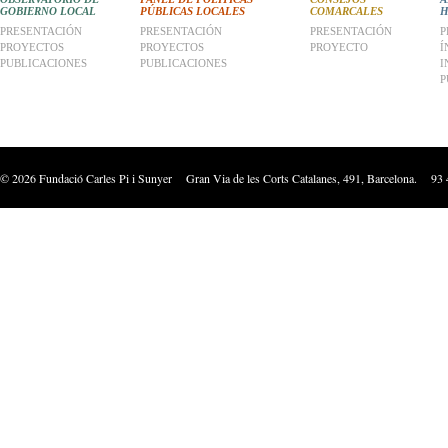
GOBIERNO LOCAL
PÚBLICAS LOCALES
COMARCALES
H
PRESENTACIÓN
PRESENTACIÓN
PRESENTACIÓN
P
PROYECTOS
PROYECTOS
PROYECTO
Í
PUBLICACIONES
PUBLICACIONES
I
P
©
2026
Fundació Carles Pi i Sunyer Gran Via de les Corts Catalanes, 491, Barcelona. 