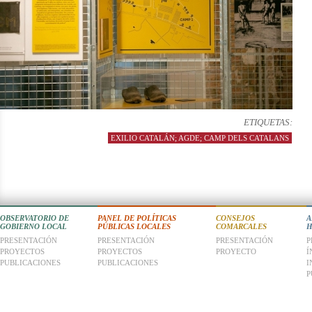
ETIQUETAS:
EXILIO CATALÁN; AGDE; CAMP DELS CATALANS
OBSERVATORIO DE
PANEL DE POLÍTICAS
CONSEJOS
A
GOBIERNO LOCAL
PÚBLICAS LOCALES
COMARCALES
H
PRESENTACIÓN
PRESENTACIÓN
PRESENTACIÓN
P
PROYECTOS
PROYECTOS
PROYECTO
Í
PUBLICACIONES
PUBLICACIONES
I
P